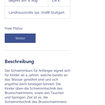
Beginnt am: 8. Aug.
B
178 €
e
g
Landhausstraße 192, 70188 Stuttgart
i
n
n
t
Freie Plätze
a
m
Weiter
:
8
.
A
u
Beschreibung
g
.
Der Schwimmkurs für Anfänger eignet sich
für Kinder ab 4 Jahren, welche bereits an
das Wasser gewöhnt sind und sich
angstfrei darin bewegen können. Die
Kinder üben die Schwimmtechnik des
Brustschwimmens, sowie das Tauchen
und Springen. Ziel ist es, die
Schwimmtechnik des Brustschwimmens