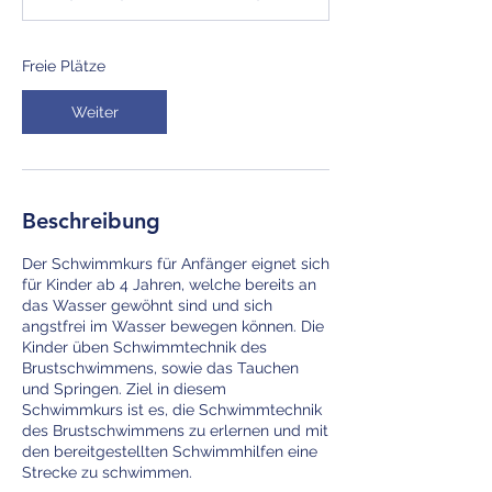
n
n
t
Freie Plätze
a
m
Weiter
:
1
9
.
S
Beschreibung
e
p
Der Schwimmkurs für Anfänger eignet sich
t
für Kinder ab 4 Jahren, welche bereits an
.
das Wasser gewöhnt sind und sich
angstfrei im Wasser bewegen können. Die
Kinder üben Schwimmtechnik des
Brustschwimmens, sowie das Tauchen
und Springen. Ziel in diesem
Schwimmkurs ist es, die Schwimmtechnik
des Brustschwimmens zu erlernen und mit
den bereitgestellten Schwimmhilfen eine
Strecke zu schwimmen.