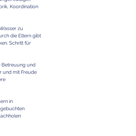
rik, Koordination
m Wasser zu
ch die Eltern gibt
n. Schritt für
lle Betreuung und
er und mit Freude
ere
ern in
s gebuchten
 Nachholen