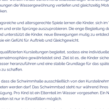
p
bungen die Wassergewöhnung vertiefen und gleichzeitig Moto
t
ken.
.
sreiche und altersgerechte Spiele lernen die Kinder, sich i
en und erste Sprünge auszuprobieren. Die enge Begleitung dur
nd unterstützt die Kinder, neue Bewegungen mutig zu entdecke
sie ein Gefühl für Auftrieb und Gleichgewicht.
qualifizierten Kursleitungen begleitet, sodass eine individue
natmosphäre gewährleistet sind. Ziel ist es, die Kinder sich
sser heranzuführen und eine stabile Grundlage für das spät
zu schaffen.
, dass die Schwimmhalle ausschließlich von den Kursteilnehm
reten werden darf. Das Schwimmbad steht nur während Ihre
ügung. Pro Kind ist ein Elternteil im Wasser vorgesehen. Ein
iten ist nur in Einzelfällen möglich.