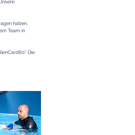
Unsere
tragen haben,
erem Team in
lienCard60“. Die