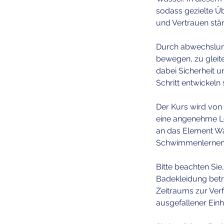
sodass gezielte Ü
und Vertrauen stär
Durch abwechslung
bewegen, zu gleit
dabei Sicherheit u
Schritt entwickeln 
Der Kurs wird von 
eine angenehme Ler
an das Element Wa
Schwimmenlernen 
Bitte beachten Sie
Badekleidung bet
Zeitraums zur Verf
ausgefallener Einhe