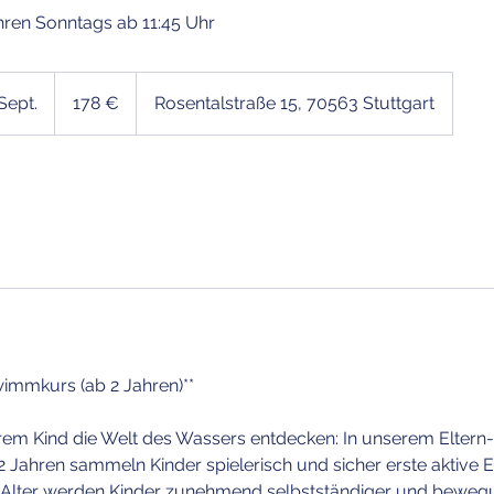
hren Sonntags ab 11:45 Uhr
178
Euro
Sept.
B
178 €
Rosentalstraße 15, 70563 Stuttgart
e
g
i
n
n
t
a
m
:
2
wimmkurs (ab 2 Jahren)**
0
.
em Kind die Welt des Wassers entdecken: In unserem Eltern
S
Jahren sammeln Kinder spielerisch und sicher erste aktive 
e
 Alter werden Kinder zunehmend selbstständiger und bewegu